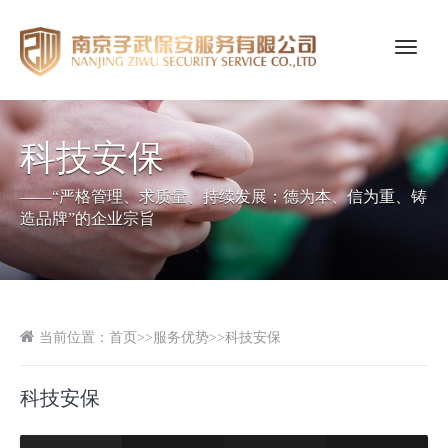
GoExplore!
科技安保
——“严格管理、求质量、持续发展；德为本、信为重、铸
造品牌”的企业宗旨
当前位置：
首页
>>
服务优势
>>
科技安保
科技安保